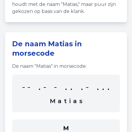
houdt met de naam "
Matias
," maar puur zijn
gekozen op basis van de klank.
De naam
Matias
in
morsecode
De naam "
Matias
" in morsecode:
-- .- - .. .- ...
M
a
t
i
a
s
M