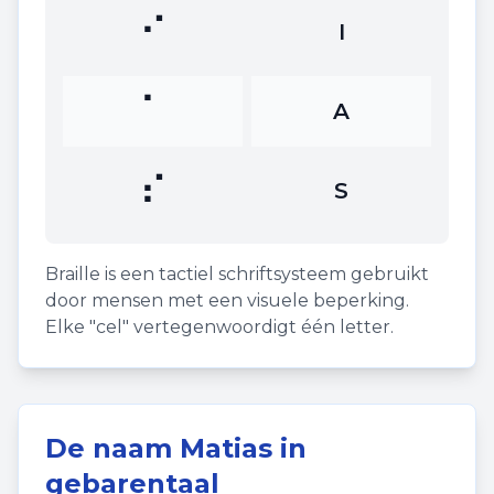
⠊
I
⠁
A
⠎
S
Braille is een tactiel schriftsysteem gebruikt
door mensen met een visuele beperking.
Elke "cel" vertegenwoordigt één letter.
De naam
Matias
in
gebarentaal