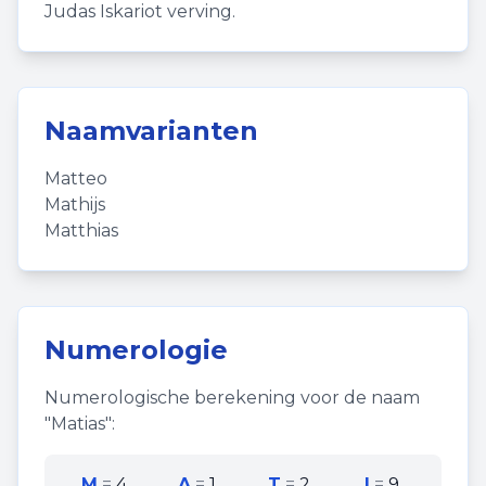
Judas Iskariot verving.
Naamvarianten
Matteo
Mathijs
Matthias
Numerologie
Numerologische berekening voor de naam
"
Matias
":
M
=
4
A
=
1
T
=
2
I
=
9