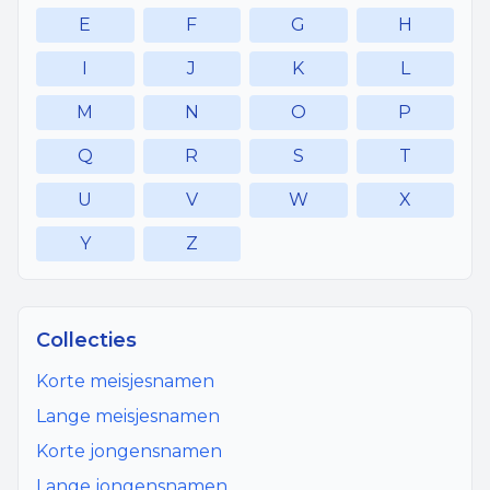
E
F
G
H
I
J
K
L
M
N
O
P
Q
R
S
T
U
V
W
X
Y
Z
Collecties
Korte meisjesnamen
Lange meisjesnamen
Korte jongensnamen
Lange jongensnamen