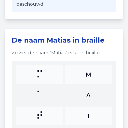
beschouwd.
De naam
Matias
in braille
Zo ziet de naam "
Matias
" eruit in braille:
⠍
M
⠁
A
⠞
T