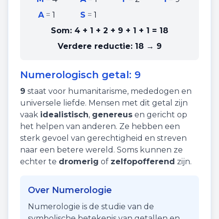
A
=
1
S
=
1
Som:
4 + 1 + 2 + 9 + 1 + 1
=
18
Verdere reductie:
18 → 9
Numerologisch getal:
9
9
staat voor
humanitarisme
,
mededogen
en
universele liefde
. Mensen met dit getal zijn
vaak
idealistisch
,
genereus
en gericht op
het helpen van anderen. Ze hebben een
sterk gevoel van gerechtigheid en streven
naar een betere wereld. Soms kunnen ze
echter te
dromerig
of
zelfopofferend
zijn.
Over Numerologie
Numerologie is de studie van de
symbolische betekenis van getallen en