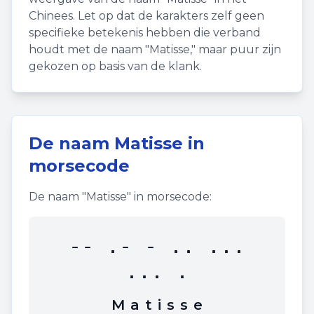
Chinees. Let op dat de karakters zelf geen
specifieke betekenis hebben die verband
houdt met de naam "
Matisse
," maar puur zijn
gekozen op basis van de klank.
De naam
Matisse
in
morsecode
De naam "
Matisse
" in morsecode:
-- .- - .. ...
... .
M
a
t
i
s
s
e