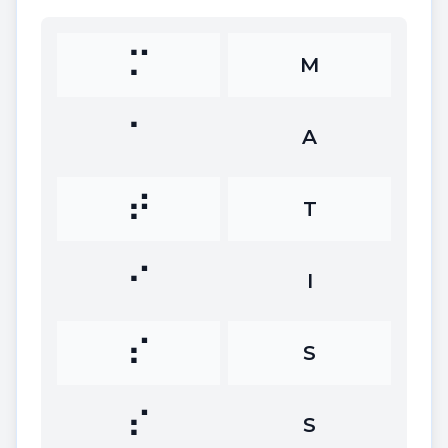
⠍
M
⠁
A
⠞
T
⠊
I
⠎
S
⠎
S