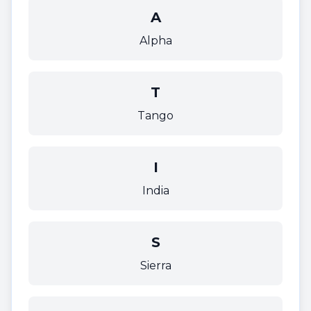
A
Alpha
T
Tango
I
India
S
Sierra