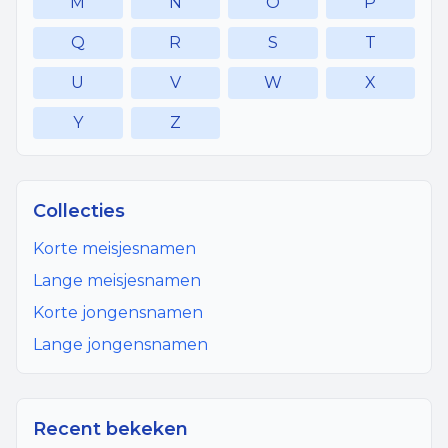
M
N
O
P
Q
R
S
T
U
V
W
X
Y
Z
Collecties
Korte meisjesnamen
Lange meisjesnamen
Korte jongensnamen
Lange jongensnamen
Recent bekeken