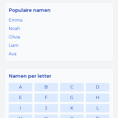
Populaire namen
Emma
Noah
Olivia
Liam
Ava
Namen per letter
A
B
C
D
E
F
G
H
I
J
K
L