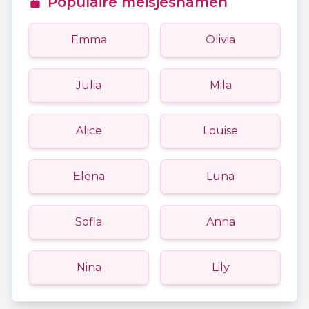
Populaire meisjesnamen
Emma
Olivia
Julia
Mila
Alice
Louise
Elena
Luna
Sofia
Anna
Nina
Lily