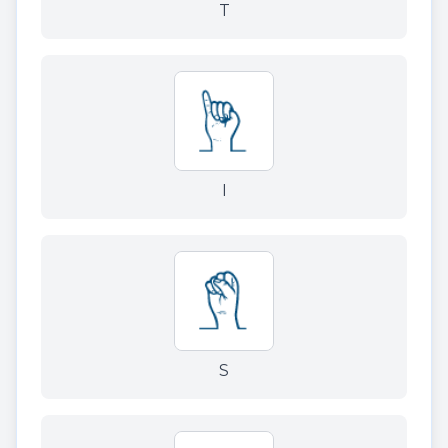
T
I
S