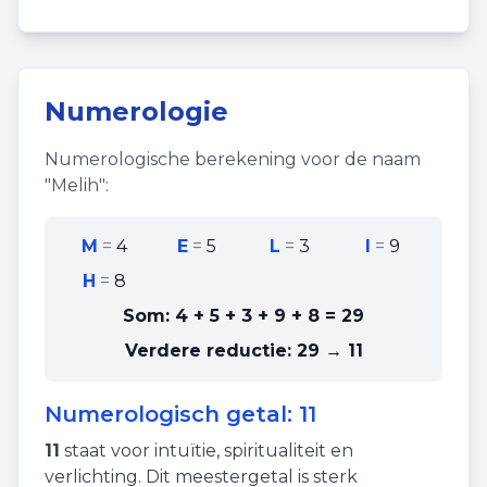
Numerologie
Numerologische berekening voor de naam
"
Melih
":
M
=
4
E
=
5
L
=
3
I
=
9
H
=
8
Som:
4 + 5 + 3 + 9 + 8
=
29
Verdere reductie:
29 → 11
Numerologisch getal:
11
11
staat voor
intuïtie
,
spiritualiteit
en
verlichting
. Dit meestergetal is sterk