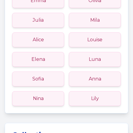
Emma
Olivia
Julia
Mila
Alice
Louise
Elena
Luna
Sofia
Anna
Nina
Lily