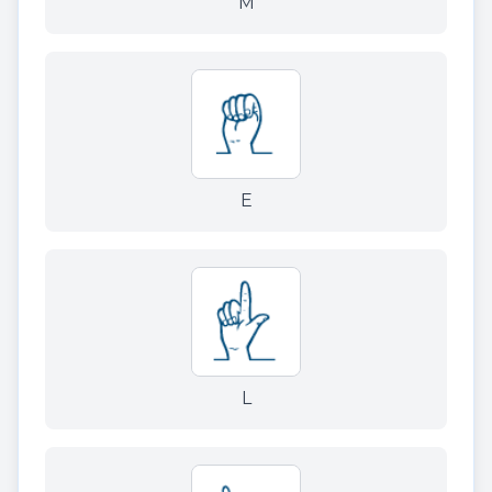
M
E
L