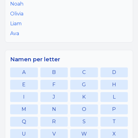
Noah
Olivia
Liam
Ava
Namen per letter
A
B
C
D
E
F
G
H
I
J
K
L
M
N
O
P
Q
R
S
T
U
V
W
X