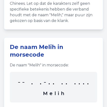
Chinees. Let op dat de karakters zelf geen
specifieke betekenis hebben die verband
houdt met de naam "
Melih
," maar puur zijn
gekozen op basis van de klank.
De naam
Melih
in
morsecode
De naam "
Melih
" in morsecode:
-- . .-.. .. ....
M
e
l
i
h