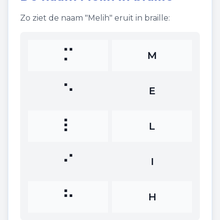
Zo ziet de naam "
Melih
" eruit in braille:
⠍
M
⠑
E
⠇
L
⠊
I
⠓
H