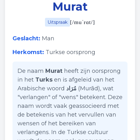
Murat
[
/muˈrɑt/
]
Uitspraak
Geslacht:
Man
Herkomst:
Turkse oorsprong
De naam
Murat
heeft zijn oorsprong
in het
Turks
en is afgeleid van het
Arabische woord
مُرَاد
(Murād), wat
"verlangen" of "wens" betekent. Deze
naam wordt vaak geassocieerd met
de betekenis van het vervullen van
wensen of het bereiken van
verlangens. In de Turkse cultuur