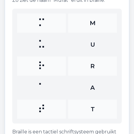
Zo ziet de naam "
Murat
" eruit in braille:
⠍
M
⠥
U
⠗
R
⠁
A
⠞
T
Braille is een tactiel schriftsysteem gebruikt