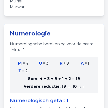
Muriel
Marwan
Numerologie
Numerologische berekening voor de naam
"
Murat
":
M
=
4
U
=
3
R
=
9
A
=
1
T
=
2
Som:
4 + 3 + 9 + 1 + 2
=
19
Verdere reductie:
19 → 10 → 1
Numerologisch getal:
1