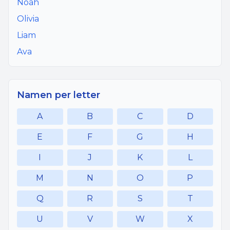
Noah
Olivia
Liam
Ava
Namen per letter
A
B
C
D
E
F
G
H
I
J
K
L
M
N
O
P
Q
R
S
T
U
V
W
X