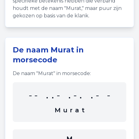
specifieke betekenis hebben die verband
houdt met de naam "
Murat
," maar puur zijn
gekozen op basis van de klank.
De naam
Murat
in
morsecode
De naam "
Murat
" in morsecode:
-- ..- .-. .- -
M
u
r
a
t
M