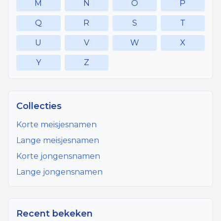
M
N
O
P
Q
R
S
T
U
V
W
X
Y
Z
Collecties
Korte meisjesnamen
Lange meisjesnamen
Korte jongensnamen
Lange jongensnamen
Recent bekeken