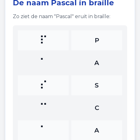
De naam
Pascal
in braille
Zo ziet de naam "
Pascal
" eruit in braille:
⠏
P
⠁
A
⠎
S
⠉
C
⠁
A