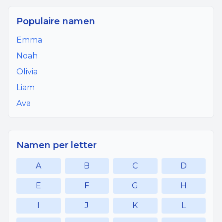
Populaire namen
Emma
Noah
Olivia
Liam
Ava
Namen per letter
A
B
C
D
E
F
G
H
I
J
K
L