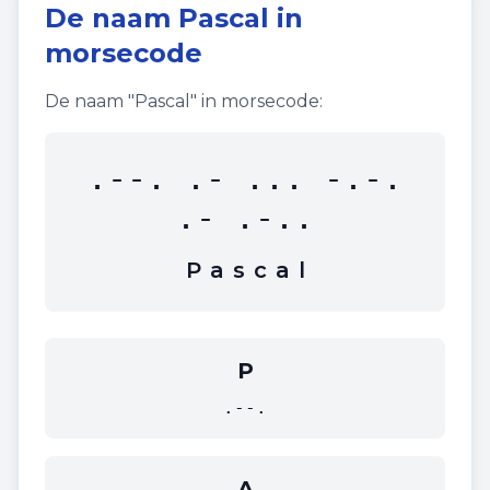
De naam
Pascal
in
morsecode
De naam "
Pascal
" in morsecode:
.--. .- ... -.-.
.- .-..
P
a
s
c
a
l
P
.--.
A