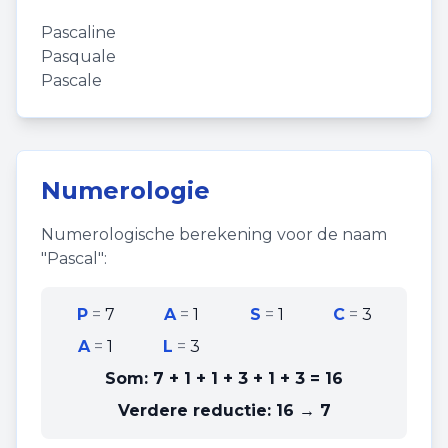
Pascaline
Pasquale
Pascale
Numerologie
Numerologische berekening voor de naam
"
Pascal
":
P
=
7
A
=
1
S
=
1
C
=
3
A
=
1
L
=
3
Som:
7 + 1 + 1 + 3 + 1 + 3
=
16
Verdere reductie:
16 → 7