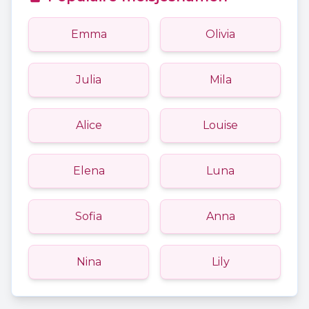
Emma
Olivia
Julia
Mila
Alice
Louise
Elena
Luna
Sofia
Anna
Nina
Lily