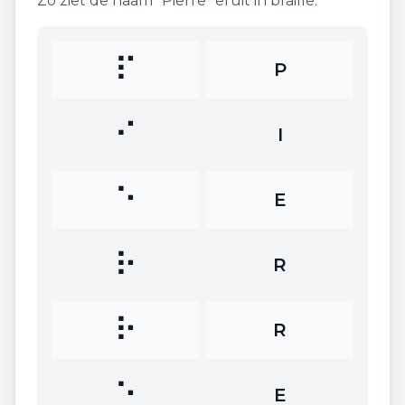
Zo ziet de naam "
Pierre
" eruit in braille:
⠏
P
⠊
I
⠑
E
⠗
R
⠗
R
⠑
E