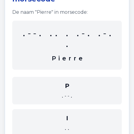
De naam "
Pierre
" in morsecode:
.--. .. . .-. .-.
.
P
i
e
r
r
e
P
.--.
I
..