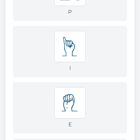
P
I
E