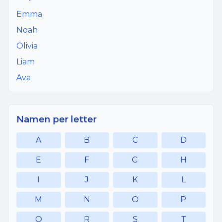
Emma
Noah
Olivia
Liam
Ava
Namen per letter
A
B
C
D
E
F
G
H
I
J
K
L
M
N
O
P
Q
R
S
T