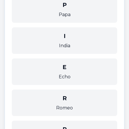
P
Papa
I
India
E
Echo
R
Romeo