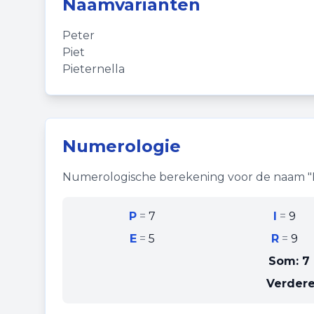
Naamvarianten
Peter
Piet
Pieternella
Numerologie
Numerologische berekening voor de naam "
P
=
7
I
=
9
E
=
5
R
=
9
Som:
7 
Verdere