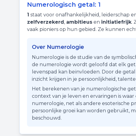
Numerologisch getal:
1
1
staat voor
onafhankelijkheid
,
leiderschap
e
zelfverzekerd
,
ambitieus
en
initiatiefrijk
.
vaak pioniers op hun gebied. Ze kunnen ec
Over Numerologie
Numerologie is de studie van de symbolisc
de numerologie wordt geloofd dat elk getal
levenspad kan beïnvloeden. Door de getall
inzicht krijgen in je persoonlijkheid, talen
Het berekenen van je numerologische getal i
context van je leven en ervaringen is waa
numerologie, net als andere esoterische pr
persoonlijke groei kan worden gebruikt, 
beschouwd.