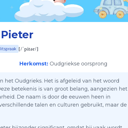
Pieter
[
/ˈpitər/
]
Uitspraak
Herkomst:
Oudgriekse oorsprong
in het Oudgrieks. Het is afgeleid van het woord
. Deze betekenis is van groot belang, aangezien het
aarheid. De naam is door de eeuwen heen in
verschillende talen en culturen gebruikt, maar de
Pieter bijzonder significant, omdat hij vaak wordt