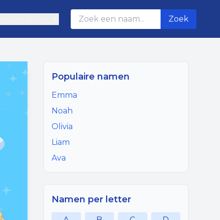
n per letter ▼
Zoek
Populaire namen
Emma
Noah
Olivia
Liam
Ava
Namen per letter
A
B
C
D