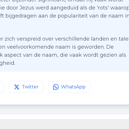
ie door Jezus werd aangeduid als de 'rots' waaro
t bijgedragen aan de populariteit van de naam i
er zich verspreid over verschillende landen en tale
 een veelvoorkomende naam is geworden. De
rijk aspect van de naam, die vaak wordt gezien als
gheid.
Twitter
WhatsApp
agina op
Deel deze pagina op
Facebook
Deel deze pagina op
Twitter
WhatsApp