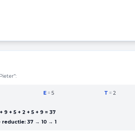
Pieter
":
E
=
5
T
=
2
+ 9 + 5 + 2 + 5 + 9
=
37
 reductie:
37 → 10 → 1