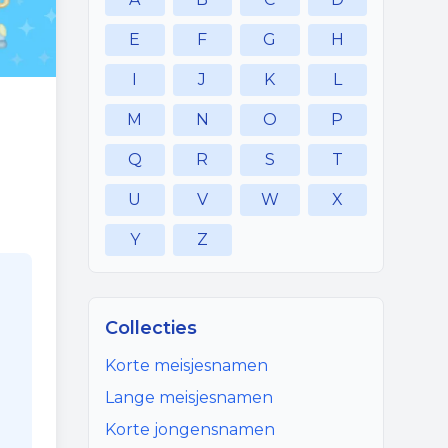
E
F
G
H
I
J
K
L
M
N
O
P
Q
R
S
T
U
V
W
X
Y
Z
Collecties
Korte meisjesnamen
Lange meisjesnamen
Korte jongensnamen