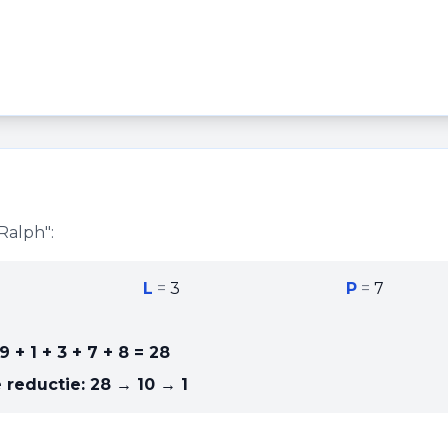
Ralph
":
L
=
3
P
=
7
9 + 1 + 3 + 7 + 8
=
28
 reductie:
28 → 10 → 1