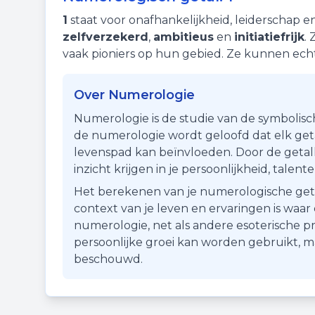
1
staat voor
onafhankelijkheid
,
leiderschap
e
zelfverzekerd
,
ambitieus
en
initiatiefrijk
.
vaak pioniers op hun gebied. Ze kunnen ec
Over Numerologie
Numerologie is de studie van de symbolisc
de numerologie wordt geloofd dat elk getal
levenspad kan beïnvloeden. Door de getall
inzicht krijgen in je persoonlijkheid, talen
Het berekenen van je numerologische getal i
context van je leven en ervaringen is waa
numerologie, net als andere esoterische pr
persoonlijke groei kan worden gebruikt, 
beschouwd.