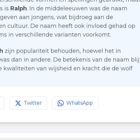
s is
Ralph
. In de middeleeuwen was de naam
geven aan jongens, wat bijdroeg aan de
 en cultuur. De naam heeft ook invloed gehad op
ms in verschillende varianten voorkomt.
h
zijn populariteit behouden, hoewel het in
as dan in andere. De betekenis van de naam blij
 kwaliteiten van wijsheid en kracht die de wolf
Twitter
WhatsApp
agina op
Deel deze pagina op
Facebook
Deel deze pagina op
Twitter
WhatsApp