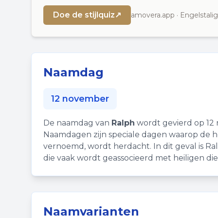
Doe de stijlquiz
↗
amovera.app · Engelstalig
Naamdag
12 november
De naamdag van
Ralph
wordt gevierd op 12
Naamdagen zijn speciale dagen waarop de hei
vernoemd, wordt herdacht. In dit geval is R
die vaak wordt geassocieerd met heiligen d
Naamvarianten