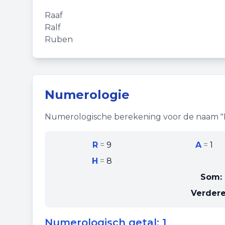
Raaf
Ralf
Ruben
Numerologie
Numerologische berekening voor de naam "
R
=
9
A
=
1
H
=
8
Som:
Verdere
Numerologisch getal:
1