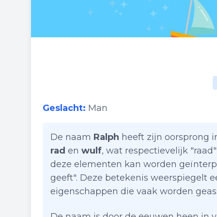
Geslacht:
Man
De naam
Ralph
heeft zijn oorsprong 
rad
en
wulf
, wat respectievelijk "raad
deze elementen kan worden geïnterpret
geeft". Deze betekenis weerspiegelt e
eigenschappen die vaak worden geasso
De naam is door de eeuwen heen in v