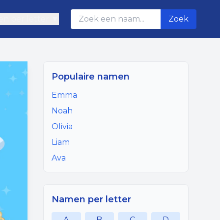
n per letter ▼
Zoek
Populaire namen
Emma
Noah
Olivia
Liam
Ava
Namen per letter
A
B
C
D