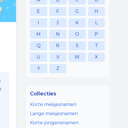
E
F
G
H
I
J
K
L
M
N
O
P
Q
R
S
T
U
V
W
X
Y
Z
n
n
Collecties
Korte meisjesnamen
Lange meisjesnamen
Korte jongensnamen
r