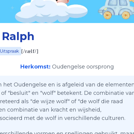
Ralph
[
/rælf/
]
Uitspraak
Herkomst:
Oudengelse oorsprong
in het Oudengelse en is afgeleid van de elemente
" of "besluit" en "wolf" betekent. De combinatie va
eerd als "de wijze wolf" of "de wolf die raad
en combinatie van kracht en wijsheid,
cieerd met de wolf in verschillende culturen.
erschillende vormen en spellingen gebruikt, maa