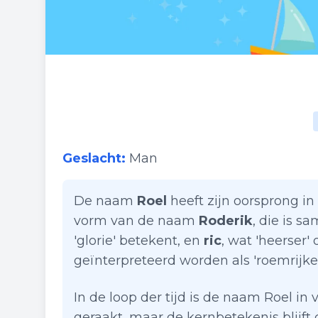
Geslacht:
Man
De naam
Roel
heeft zijn oorsprong in
vorm van de naam
Roderik
, die is 
'glorie' betekent, en
ric
, wat 'heerser'
geïnterpreteerd worden als 'roemrijke h
In de loop der tijd is de naam Roel in
geraakt, maar de kernbetekenis blijf