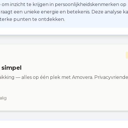
 om inzicht te krijgen in persoonlijkheidskenmerken op
r draagt een unieke energie en betekenis. Deze analyse k
 sterke punten te ontdekken.
n simpel
ikking — alles op één plek met Amovera. Privacyvriendel
alig