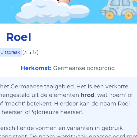
Roel
[
/ruːl/
]
Uitspraak
Herkomst:
Germaanse oorsprong
 het Germaanse taalgebied. Het is een verkorte
samengesteld uit de elementen
hrod
, wat 'roem' of
 of 'macht' betekent. Hierdoor kan de naam Roel
eerser' of 'glorieuze heerser'.
 verschillende vormen en varianten in gebruik
t consistent. De naam wordt vaak geassocieerd me