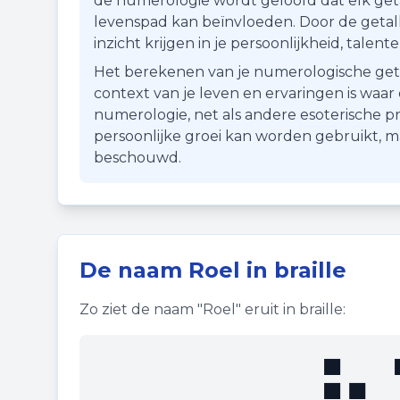
de numerologie wordt geloofd dat elk getal
levenspad kan beïnvloeden. Door de getall
inzicht krijgen in je persoonlijkheid, talen
Het berekenen van je numerologische getal i
context van je leven en ervaringen is waa
numerologie, net als andere esoterische pr
persoonlijke groei kan worden gebruikt, 
beschouwd.
De naam
Roel
in braille
Zo ziet de naam "
Roel
" eruit in braille:
⠗