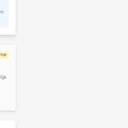
an
TIP
ijk