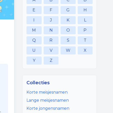
E
F
G
H
I
J
K
L
M
N
O
P
Q
R
S
T
U
V
W
X
Y
Z
Collecties
Korte meisjesnamen
Lange meisjesnamen
Korte jongensnamen
t