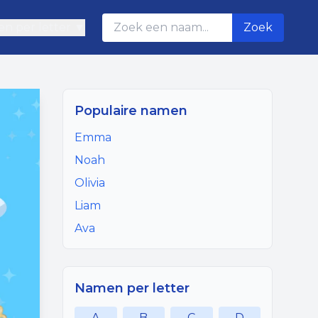
n per letter ▼
Zoek
Populaire namen
Emma
Noah
Olivia
Liam
Ava
Namen per letter
A
B
C
D