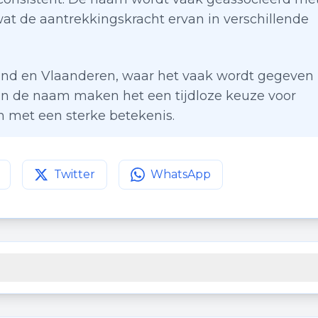
 wat de aantrekkingskracht ervan in verschillende
land en Vlaanderen, waar het vaak wordt gegeven
an de naam maken het een tijdloze keuze voor
m met een sterke betekenis.
Twitter
WhatsApp
agina op
Deel deze pagina op
Facebook
Deel deze pagina op
Twitter
WhatsApp