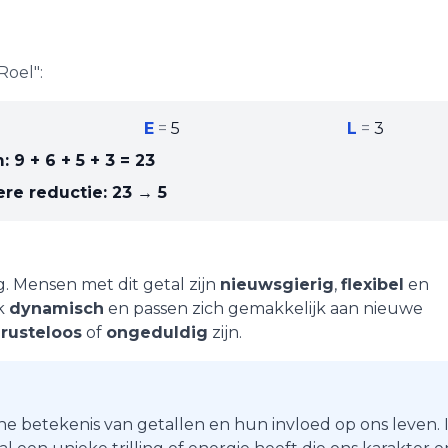
Roel
":
E
=
5
L
=
3
m:
9 + 6 + 5 + 3
=
23
re reductie:
23 → 5
g
. Mensen met dit getal zijn
nieuwsgierig
,
flexibel
en
ak
dynamisch
en passen zich gemakkelijk aan nieuwe
e
rusteloos
of
ongeduldig
zijn.
he betekenis van getallen en hun invloed op ons leven. 