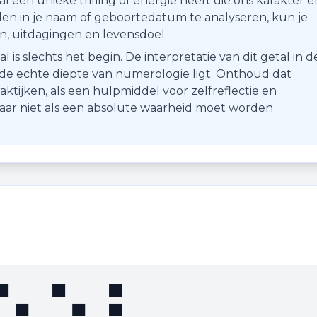
 een unieke trilling of energie heeft die ons karakter e
en in je naam of geboortedatum te analyseren, kun je
ten, uitdagingen en levensdoel.
s slechts het begin. De interpretatie van dit getal in d
r de echte diepte van numerologie ligt. Onthoud dat
aktijken, als een hulpmiddel voor zelfreflectie en
maar niet als een absolute waarheid moet worden
⠕⠑⠇