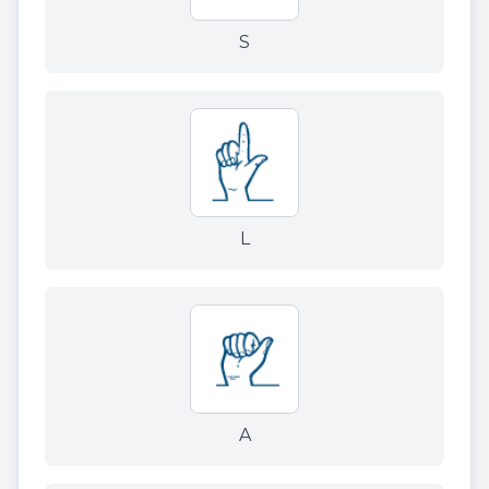
S
L
A