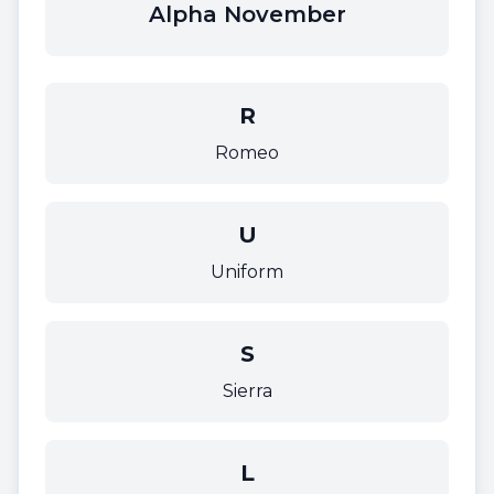
Alpha November
R
Romeo
U
Uniform
S
Sierra
L