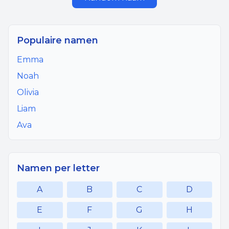
Populaire namen
Emma
Noah
Olivia
Liam
Ava
Namen per letter
A
B
C
D
E
F
G
H