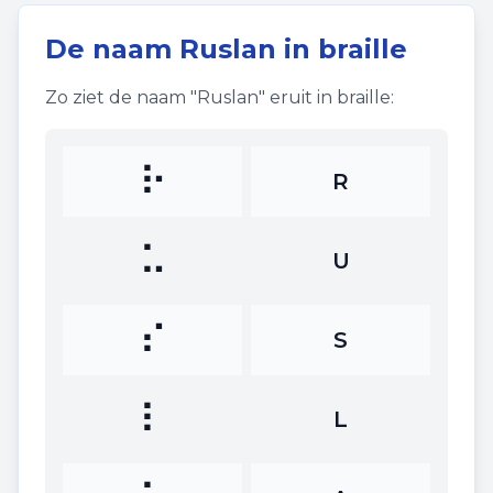
De naam
Ruslan
in braille
Zo ziet de naam "
Ruslan
" eruit in braille:
⠗
R
⠥
U
⠎
S
⠇
L