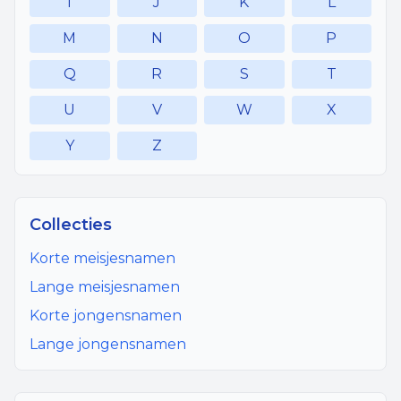
I
J
K
L
M
N
O
P
Q
R
S
T
U
V
W
X
Y
Z
Collecties
Korte meisjesnamen
Lange meisjesnamen
Korte jongensnamen
Lange jongensnamen