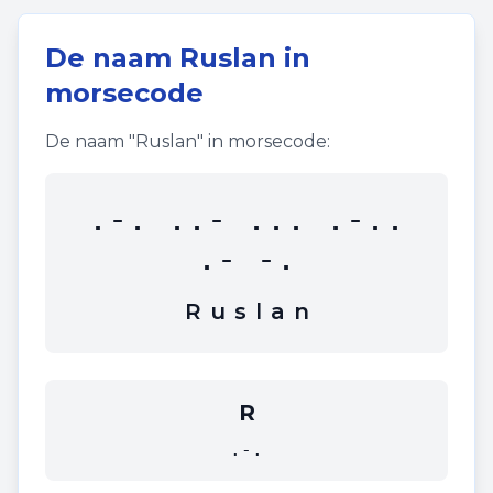
De naam
Ruslan
in
morsecode
De naam "
Ruslan
" in morsecode:
.-. ..- ... .-..
.- -.
R
u
s
l
a
n
R
.-.