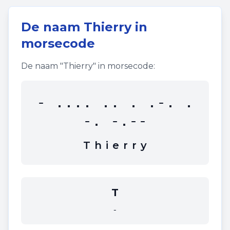
De naam
Thierry
in
morsecode
De naam "
Thierry
" in morsecode:
- .... .. . .-. .
-. -.--
T
h
i
e
r
r
y
T
-