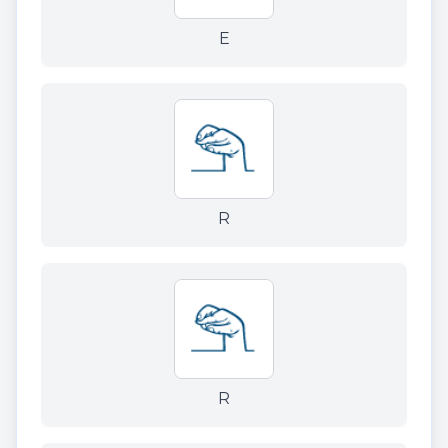
E
R
R