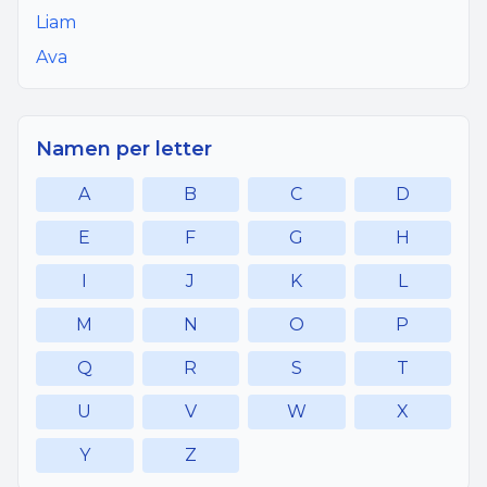
Liam
Ava
Namen per letter
A
B
C
D
E
F
G
H
I
J
K
L
M
N
O
P
Q
R
S
T
U
V
W
X
Y
Z