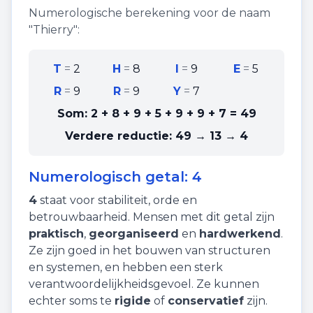
Numerologische berekening voor de naam
"
Thierry
":
T
=
2
H
=
8
I
=
9
E
=
5
R
=
9
R
=
9
Y
=
7
Som:
2 + 8 + 9 + 5 + 9 + 9 + 7
=
49
Verdere reductie:
49 → 13 → 4
Numerologisch getal:
4
4
staat voor
stabiliteit
,
orde
en
betrouwbaarheid
. Mensen met dit getal zijn
praktisch
,
georganiseerd
en
hardwerkend
.
Ze zijn goed in het bouwen van structuren
en systemen, en hebben een sterk
verantwoordelijkheidsgevoel. Ze kunnen
echter soms te
rigide
of
conservatief
zijn.