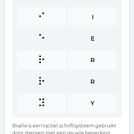
⠊
I
⠑
E
⠗
R
⠗
R
⠽
Y
Braille is een tactiel schriftsysteem gebruikt
door mensen met een visuele beperking.