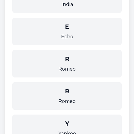
India
E
Echo
R
Romeo
R
Romeo
Y
Yankee