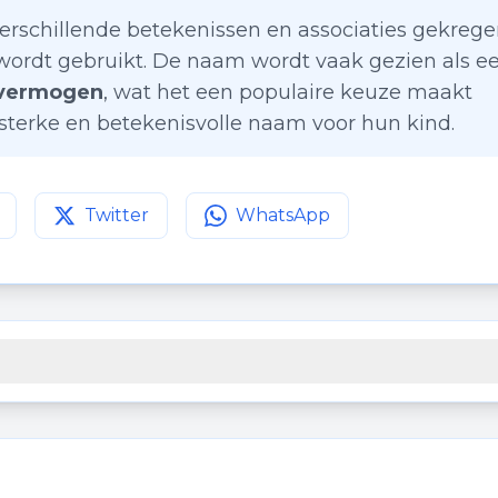
 verschillende betekenissen en associaties gekrege
 wordt gebruikt. De naam wordt vaak gezien als e
svermogen
, wat het een populaire keuze maakt
 sterke en betekenisvolle naam voor hun kind.
Twitter
WhatsApp
agina op
Deel deze pagina op
Facebook
Deel deze pagina op
Twitter
WhatsApp