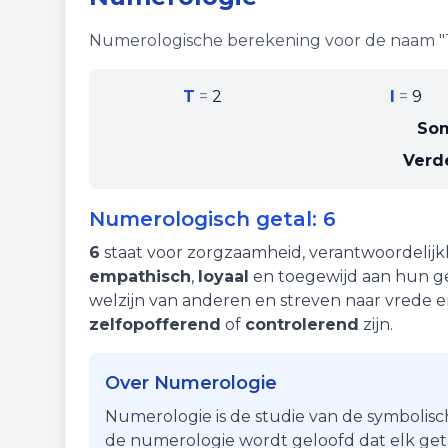
Numerologische berekening voor de naam "
T
=
2
I
=
9
So
Verd
Numerologisch getal:
6
6
staat voor
zorgzaamheid
,
verantwoordelijk
empathisch
,
loyaal
en toegewijd aan hun ge
welzijn van anderen en streven naar vrede 
zelfopofferend
of
controlerend
zijn.
Over Numerologie
Numerologie is de studie van de symbolisc
de numerologie wordt geloofd dat elk getal