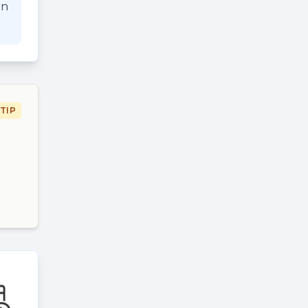
an
TIP