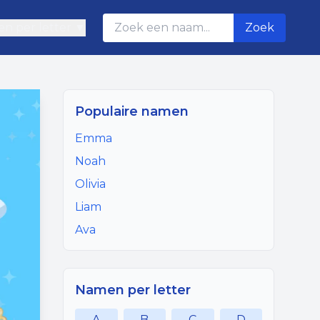
n per letter ▼
Zoek
Populaire namen
Emma
Noah
Olivia
Liam
Ava
Namen per letter
A
B
C
D