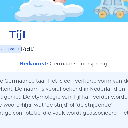
Tijl
[
/tɛil/
]
Uitspraak
Herkomst:
Germaanse oorsprong
de Germaanse taal. Het is een verkorte vorm van d
etekent. De naam is vooral bekend in Nederland en
it geniet. De etymologie van Tijl kan verder word
se woord
tilja
, wat 'de strijd' of 'de strijdende'
htige connotatie, die vaak wordt geassocieerd me