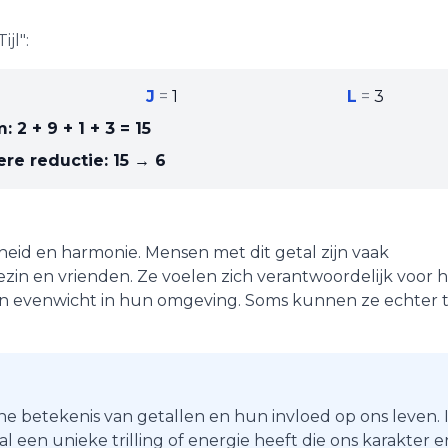
Tijl
":
J
=
1
L
=
3
m:
2 + 9 + 1 + 3
=
15
ere reductie:
15 → 6
heid
en
harmonie
. Mensen met dit getal zijn vaak
zin en vrienden. Ze voelen zich verantwoordelijk voor 
en evenwicht in hun omgeving. Soms kunnen ze echter 
he betekenis van getallen en hun invloed op ons leven. 
 een unieke trilling of energie heeft die ons karakter e