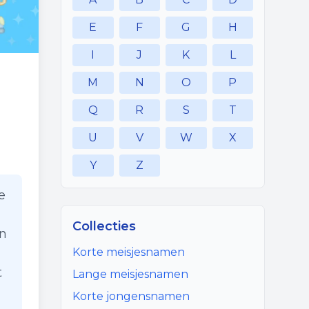
E
F
G
H
I
J
K
L
M
N
O
P
Q
R
S
T
U
V
W
X
Y
Z
e
Collecties
en
Korte meisjesnamen
t
Lange meisjesnamen
Korte jongensnamen