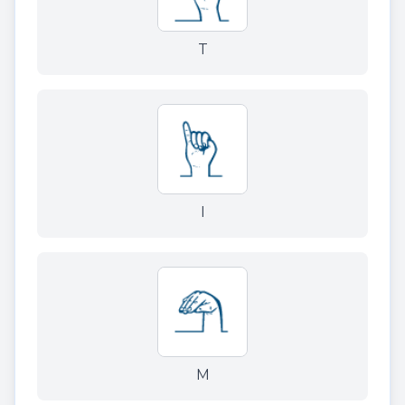
T
I
M