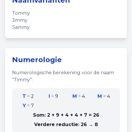
Naamvarianten
Tommy
Jimmy
Sammy
Numerologie
Numerologische berekening voor de naam
"
Timmy
":
T
=
2
I
=
9
M
=
4
M
=
4
Y
=
7
Som:
2 + 9 + 4 + 4 + 7
=
26
Verdere reductie:
26 → 8