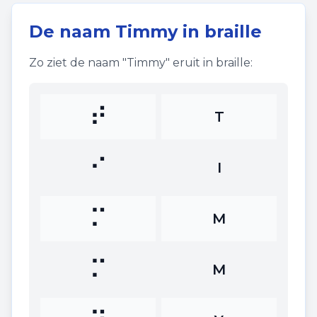
De naam
Timmy
in braille
Zo ziet de naam "
Timmy
" eruit in braille:
⠞
T
⠊
I
⠍
M
⠍
M