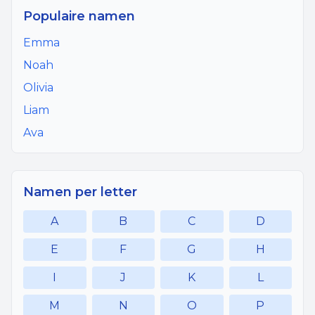
Populaire namen
Emma
Noah
Olivia
Liam
Ava
Namen per letter
A
B
C
D
E
F
G
H
I
J
K
L
M
N
O
P