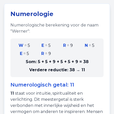
Numerologie
Numerologische berekening voor de naam
"
Werner
":
W
=
5
E
=
5
R
=
9
N
=
5
E
=
5
R
=
9
Som:
5 + 5 + 9 + 5 + 5 + 9
=
38
Verdere reductie:
38 → 11
Numerologisch getal:
11
11
staat voor
intuïtie
,
spiritualiteit
en
verlichting
. Dit meestergetal is sterk
verbonden met innerlijke wijsheid en het
vermogen om anderen te inspireren. Mensen