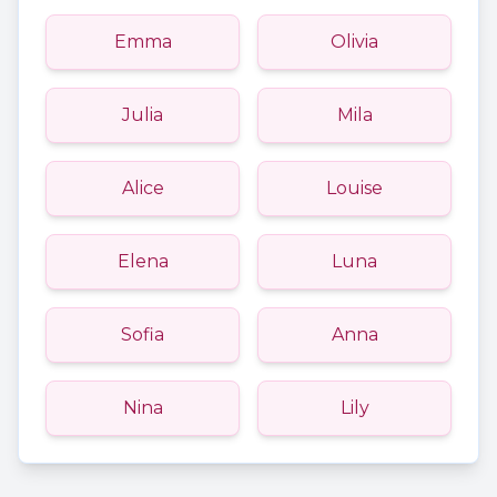
Emma
Olivia
Julia
Mila
Alice
Louise
Elena
Luna
Sofia
Anna
Nina
Lily