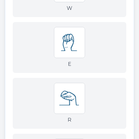
W
E
R