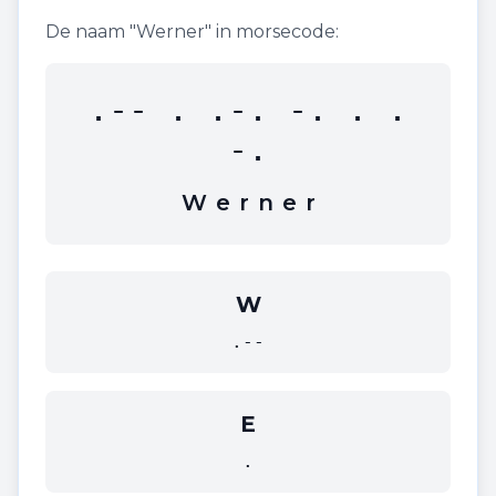
De naam "
Werner
" in morsecode:
.-- . .-. -. . .
-.
W
e
r
n
e
r
W
.--
E
.