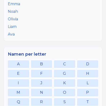
Emma
Noah
Olivia
Liam
Ava
Namen per letter
A
B
C
D
E
F
G
H
I
J
K
L
M
N
O
P
Q
R
S
T