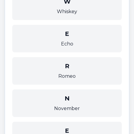
W
Whiskey
E
Echo
R
Romeo
N
November
E