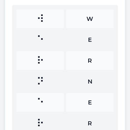
⠺
W
⠑
E
⠗
R
⠝
N
⠑
E
⠗
R