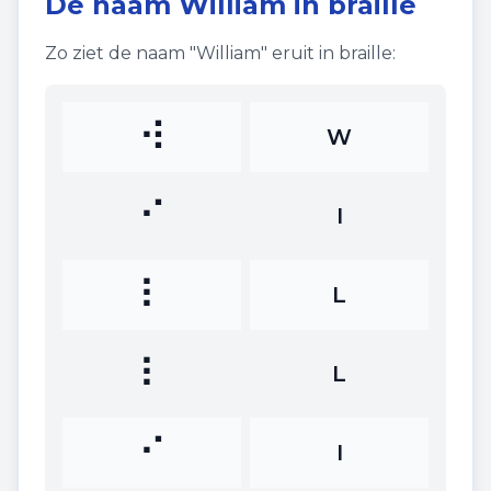
De naam
William
in braille
Zo ziet de naam "
William
" eruit in braille:
⠺
W
⠊
I
⠇
L
⠇
L
⠊
I