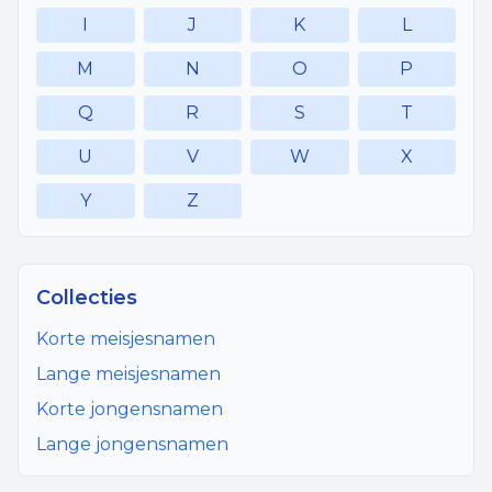
I
J
K
L
M
N
O
P
Q
R
S
T
U
V
W
X
Y
Z
Collecties
Korte meisjesnamen
Lange meisjesnamen
Korte jongensnamen
Lange jongensnamen