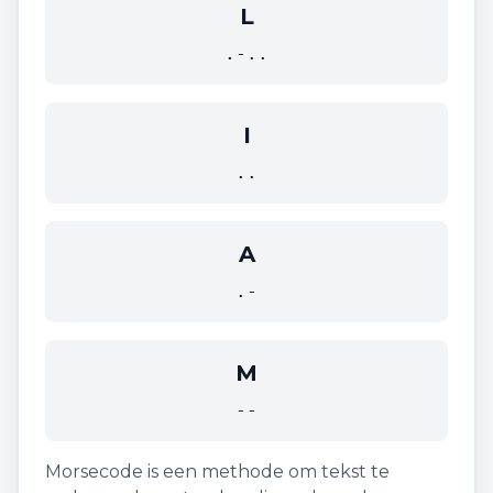
L
.-..
I
..
A
.-
M
--
Morsecode is een methode om tekst te