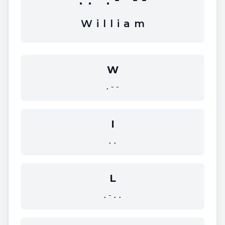
W
i
l
l
i
a
m
W
.--
I
..
L
.-..