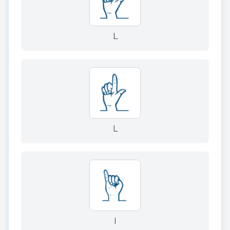
L
L
I