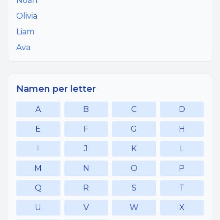
Noah
Olivia
Liam
Ava
Namen per letter
A
B
C
D
E
F
G
H
I
J
K
L
M
N
O
P
Q
R
S
T
U
V
W
X