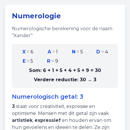
Numerologie
Numerologische berekening voor de naam
"
Xander
":
X
=
6
A
=
1
N
=
5
D
=
4
E
=
5
R
=
9
Som:
6 + 1 + 5 + 4 + 5 + 9
=
30
Verdere reductie:
30 → 3
Numerologisch getal:
3
3
staat voor
creativiteit
,
expressie
en
optimisme
. Mensen met dit getal zijn vaak
artistiek
,
expressief
en houden ervan om
hun gevoelens en ideeën te delen. Ze zijn