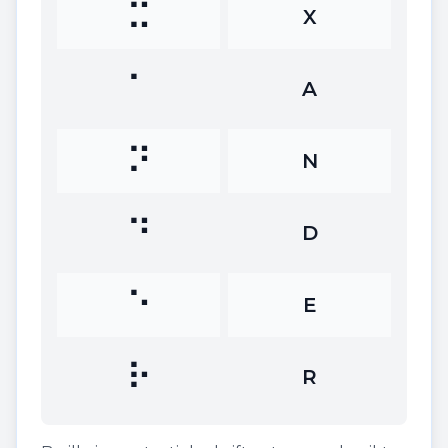
⠭
X
⠁
A
⠝
N
⠙
D
⠑
E
⠗
R