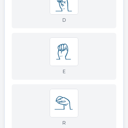
D
E
R