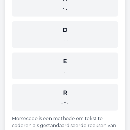
-.
D
-..
E
.
R
.-.
Morsecode is een methode om tekst te
coderen als gestandaardiseerde reeksen van