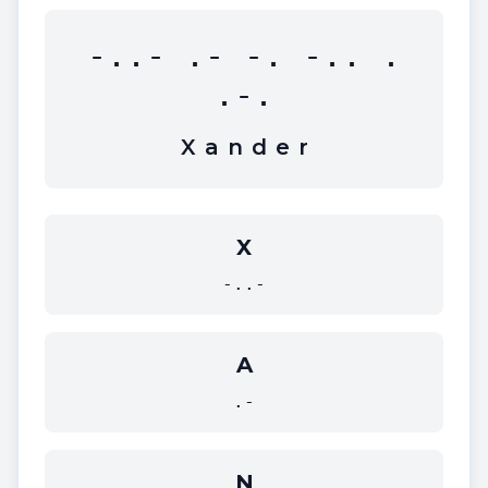
-..- .- -. -.. .
.-.
X
a
n
d
e
r
X
-..-
A
.-
N