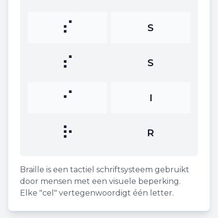
⠎
S
⠎
S
⠊
I
⠗
R
Braille is een tactiel schriftsysteem gebruikt
door mensen met een visuele beperking.
Elke "cel" vertegenwoordigt één letter.