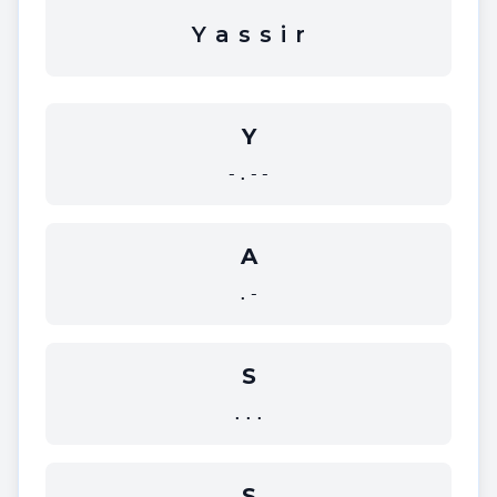
Y
a
s
s
i
r
Y
-.--
A
.-
S
...
S