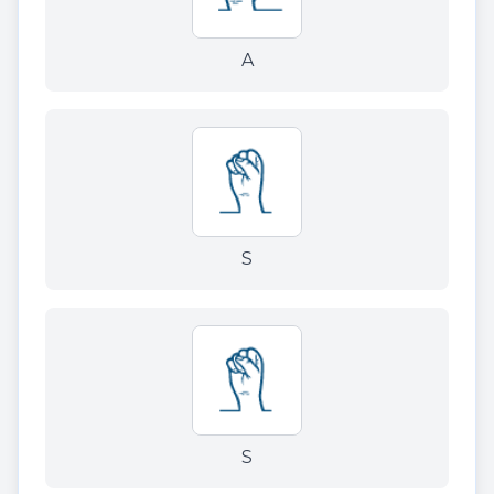
A
S
S