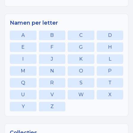
Namen per letter
A
B
C
D
E
F
G
H
I
J
K
L
M
N
O
P
Q
R
S
T
U
V
W
X
Y
Z
Collecties