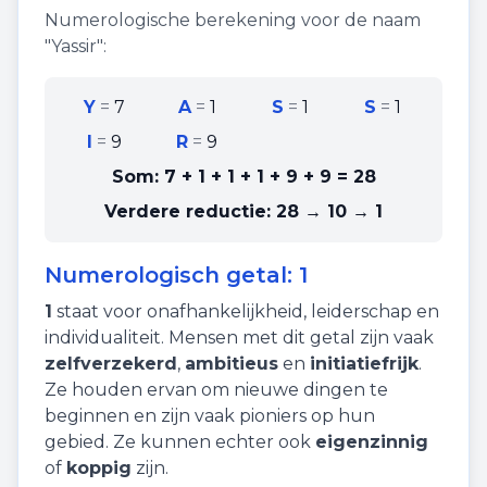
Numerologische berekening voor de naam
"
Yassir
":
Y
=
7
A
=
1
S
=
1
S
=
1
I
=
9
R
=
9
Som:
7 + 1 + 1 + 1 + 9 + 9
=
28
Verdere reductie:
28 → 10 → 1
Numerologisch getal:
1
1
staat voor
onafhankelijkheid
,
leiderschap
en
individualiteit
. Mensen met dit getal zijn vaak
zelfverzekerd
,
ambitieus
en
initiatiefrijk
.
Ze houden ervan om nieuwe dingen te
beginnen en zijn vaak pioniers op hun
gebied. Ze kunnen echter ook
eigenzinnig
of
koppig
zijn.