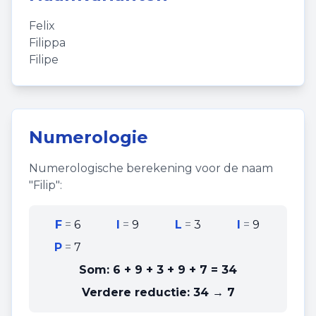
Felix
Filippa
Filipe
Numerologie
Numerologische berekening voor de naam
"
Filip
":
F
=
6
I
=
9
L
=
3
I
=
9
P
=
7
Som:
6 + 9 + 3 + 9 + 7
=
34
Verdere reductie:
34 → 7