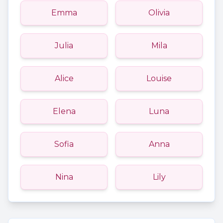
Emma
Olivia
Julia
Mila
Alice
Louise
Elena
Luna
Sofia
Anna
Nina
Lily