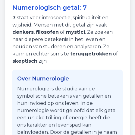
Numerologisch getal:
7
7
staat voor
introspectie
,
spiritualiteit
en
wijsheid
. Mensen met dit getal zijn vaak
denkers
,
filosofen
of
mystici
. Ze zoeken
naar diepere betekenis in het leven en
houden van studeren en analyseren. Ze
kunnen echter soms te
teruggetrokken
of
skeptisch
zijn.
Over Numerologie
Numerologie is de studie van de
symbolische betekenis van getallen en
hun invloed op ons leven. In de
numerologie wordt geloofd dat elk getal
een unieke trilling of energie heeft die
ons karakter en levenspad kan
beïnvloeden. Door de getallen in je naam