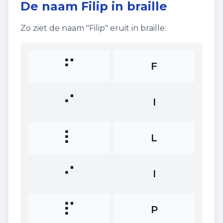
De naam
Filip
in braille
Zo ziet de naam "
Filip
" eruit in braille:
⠋
F
⠊
I
⠇
L
⠊
I
⠏
P