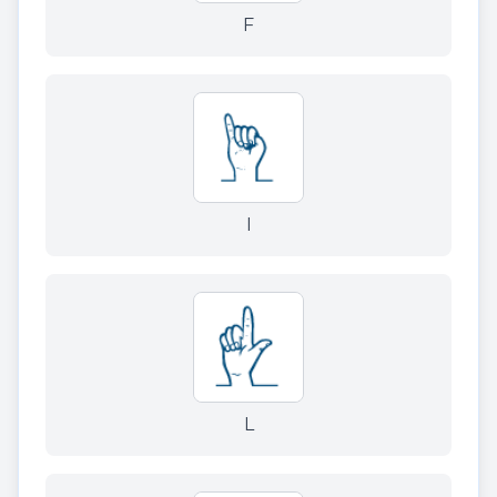
F
I
L