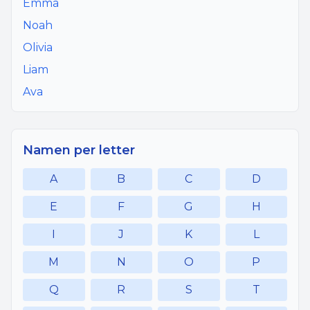
Emma
Noah
Olivia
Liam
Ava
Namen per letter
A
B
C
D
E
F
G
H
I
J
K
L
M
N
O
P
Q
R
S
T