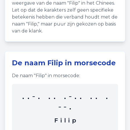
weergave van de naam "
Filip
" in het Chinees.
Let op dat de karakters zelf geen specifieke
betekenis hebben die verband houdt met de
naam "
Filip
," maar puur zijn gekozen op basis
van de klank.
De naam
Filip
in morsecode
De naam "
Filip
" in morsecode:
..-. .. .-.. .. .
--.
F
i
l
i
p