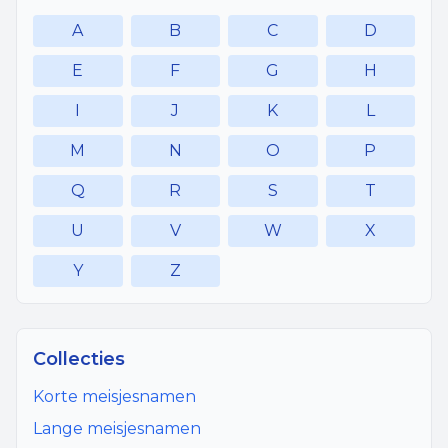
A
B
C
D
E
F
G
H
I
J
K
L
M
N
O
P
Q
R
S
T
U
V
W
X
Y
Z
Collecties
Korte meisjesnamen
Lange meisjesnamen