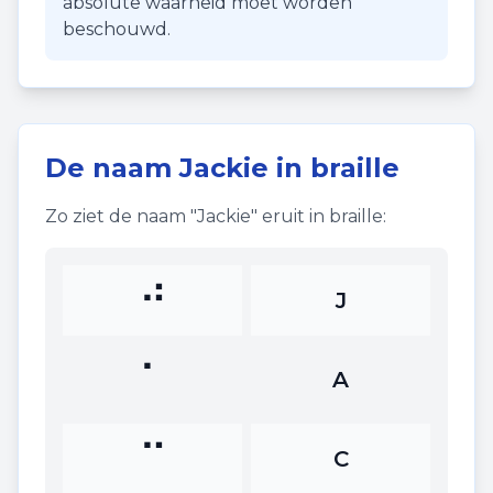
absolute waarheid moet worden
beschouwd.
De naam
Jackie
in braille
Zo ziet de naam "
Jackie
" eruit in braille:
⠚
J
⠁
A
⠉
C