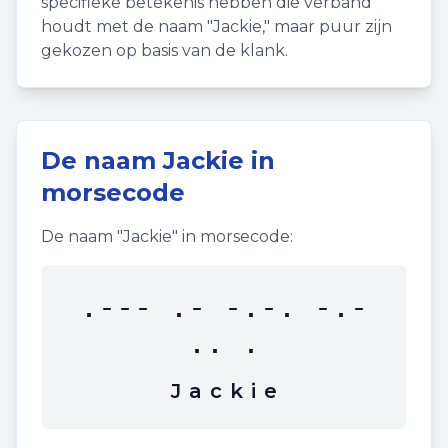
specifieke betekenis hebben die verband
houdt met de naam "
Jackie
," maar puur zijn
gekozen op basis van de klank.
De naam
Jackie
in
morsecode
De naam "
Jackie
" in morsecode:
.--- .- -.-. -.-
.. .
J
a
c
k
i
e