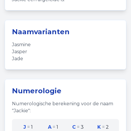
Naamvarianten
Jasmine
Jasper
Jade
Numerologie
Numerologische berekening voor de naam
"
Jackie
":
J
=
1
A
=
1
C
=
3
K
=
2