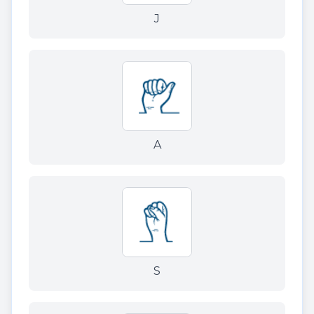
J
A
S