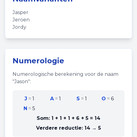
Jasper
Jeroen
Jordy
Numerologie
Numerologische berekening voor de naam
"
Jason
":
J
=
1
A
=
1
S
=
1
O
=
6
N
=
5
Som:
1 + 1 + 1 + 6 + 5
=
14
Verdere reductie:
14 → 5