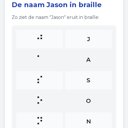
De naam
Jason
in braille
Zo ziet de naam "
Jason
" eruit in braille:
⠚
J
⠁
A
⠎
S
⠕
O
⠝
N