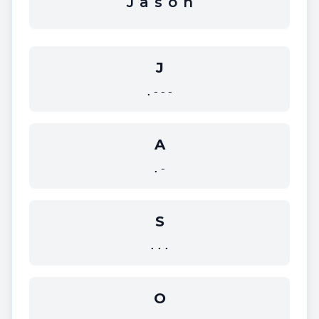
J
a
s
o
n
J
.---
A
.-
S
...
O