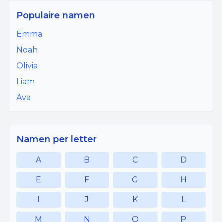
Populaire namen
Emma
Noah
Olivia
Liam
Ava
Namen per letter
A
B
C
D
E
F
G
H
I
J
K
L
M
N
O
P