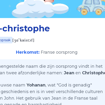
-christophe
[
ʒɑ̃ kʁistɔf
]
tspraak
Herkomst:
Franse oorsprong
engestelde naam die zijn oorsprong vindt in het
van twee afzonderlijke namen:
Jean
en
Christoph
eeuwse naam
Yohanan
, wat "God is genadig"
eschiedenis en is in veel verschillende culturen
n John. Het gebruik van Jean in de Franse taal
an genade en barmhartigheid.