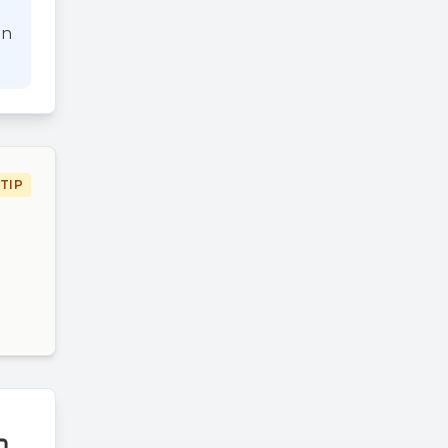
an
TIP