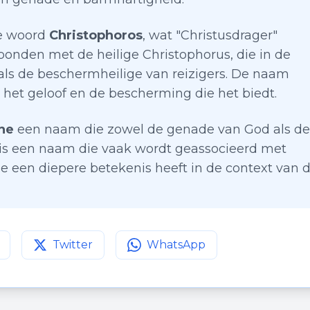
se woord
Christophoros
, wat "Christusdrager"
bonden met de heilige Christophorus, die in de
 als de beschermheilige van reizigers. De naam
 het geloof en de bescherming die het biedt.
he
een naam die zowel de genade van God als de
t is een naam die vaak wordt geassocieerd met
ie een diepere betekenis heeft in de context van 
Twitter
WhatsApp
agina op
Deel deze pagina op
Facebook
Deel deze pagina op
Twitter
WhatsApp