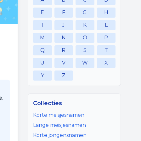
E
F
G
H
I
J
K
L
M
N
O
P
Q
R
S
T
U
V
W
X
Y
Z
e
.
Collecties
Korte meisjesnamen
Lange meisjesnamen
Korte jongensnamen