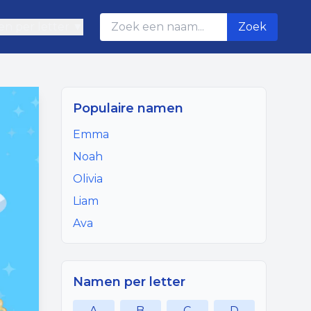
n per letter ▼
Zoek
Populaire namen
Emma
Noah
Olivia
Liam
Ava
Namen per letter
A
B
C
D