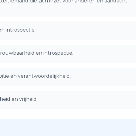
ter, iemand die zich inzet voor anderen en aandacht
en introspectie.
rouwbaarheid en introspectie.
tie en verantwoordelijkheid.
eid en vrijheid.