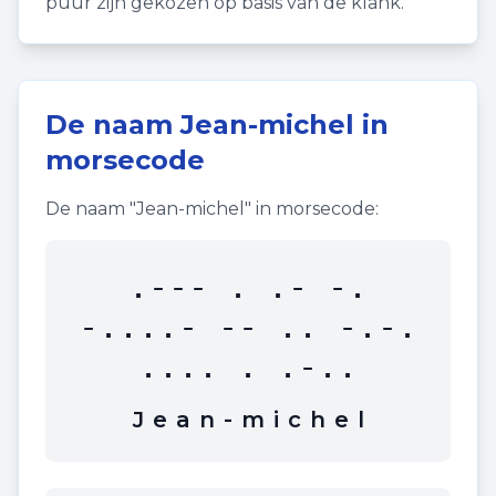
puur zijn gekozen op basis van de klank.
De naam
Jean-michel
in
morsecode
De naam "
Jean-michel
" in morsecode:
.--- . .- -.
-....- -- .. -.-.
.... . .-..
J
e
a
n
-
m
i
c
h
e
l