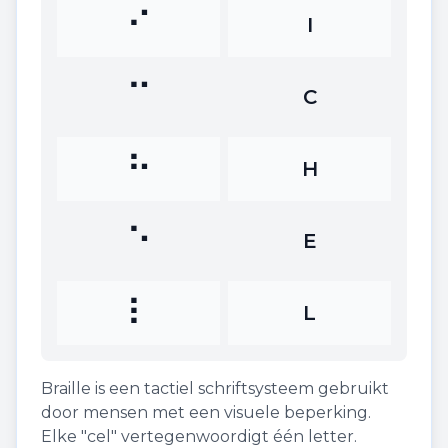
⠊
I
⠉
C
⠓
H
⠑
E
⠇
L
Braille is een tactiel schriftsysteem gebruikt
door mensen met een visuele beperking.
Elke "cel" vertegenwoordigt één letter.