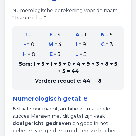
Numerologische berekening voor de naam
"
Jean-michel
":
J
=
1
E
=
5
A
=
1
N
=
5
-
=
0
M
=
4
I
=
9
C
=
3
H
=
8
E
=
5
L
=
3
Som:
1 + 5 + 1 + 5 + 0 + 4 + 9 + 3 + 8 + 5
+ 3
=
44
Verdere reductie:
44 → 8
Numerologisch getal:
8
8
staat voor
macht
,
ambitie
en
materiële
succes
. Mensen met dit getal zijn vaak
doelgericht
,
gedreven
en goed in het
beheren van geld en middelen. Ze hebben