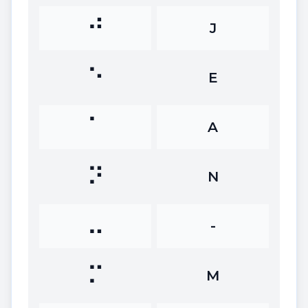
⠚
J
⠑
E
⠁
A
⠝
N
⠤
-
⠍
M