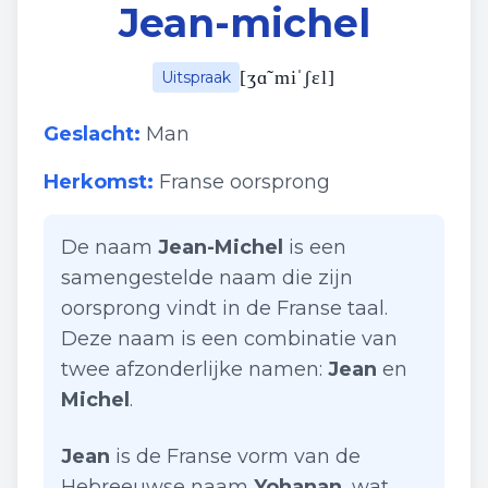
Jean-michel
[
ʒɑ̃ miˈʃɛl
]
Uitspraak
Geslacht:
Man
Herkomst:
Franse oorsprong
De naam
Jean-Michel
is een
samengestelde naam die zijn
oorsprong vindt in de Franse taal.
Deze naam is een combinatie van
twee afzonderlijke namen:
Jean
en
Michel
.
Jean
is de Franse vorm van de
Hebreeuwse naam
Yohanan
, wat