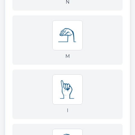
N
M
I