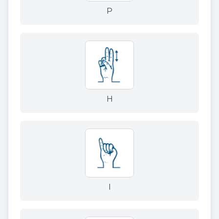
P
H
I