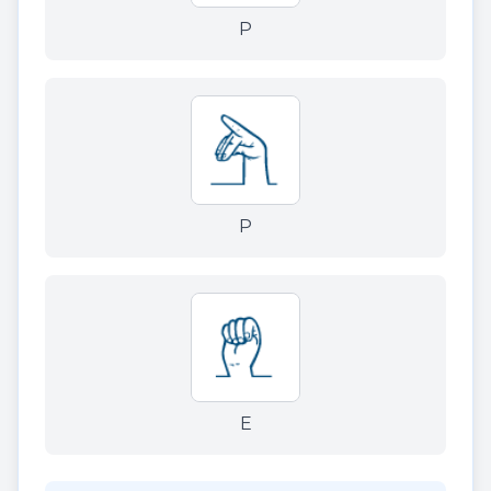
P
P
E