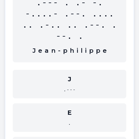
.--- . .- -.
-....- .--. ....
.. .-.. .. .--. .
--. .
J
e
a
n
-
p
h
i
l
i
p
p
e
J
.---
E
.