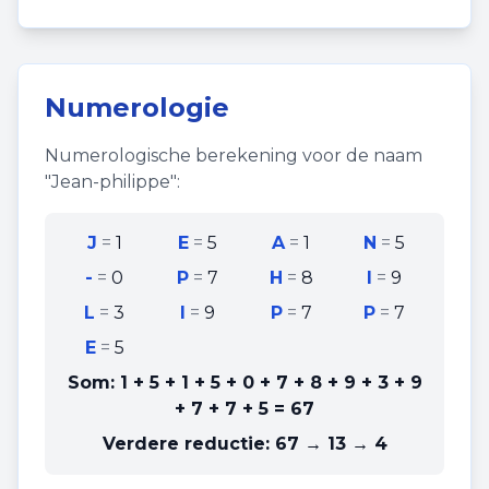
Numerologie
Numerologische berekening voor de naam
"
Jean-philippe
":
J
=
1
E
=
5
A
=
1
N
=
5
-
=
0
P
=
7
H
=
8
I
=
9
L
=
3
I
=
9
P
=
7
P
=
7
E
=
5
Som:
1 + 5 + 1 + 5 + 0 + 7 + 8 + 9 + 3 + 9
+ 7 + 7 + 5
=
67
Verdere reductie:
67 → 13 → 4