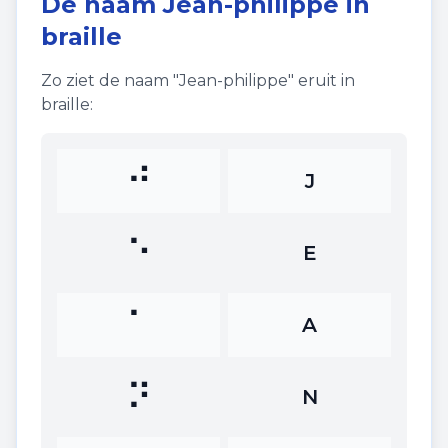
De naam
Jean-philippe
in
braille
Zo ziet de naam "
Jean-philippe
" eruit in
braille:
⠚
J
⠑
E
⠁
A
⠝
N