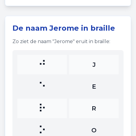
De naam
Jerome
in braille
Zo ziet de naam "
Jerome
" eruit in braille:
⠚
J
⠑
E
⠗
R
⠕
O