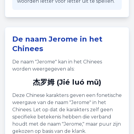
woorden letter voor letter uit te spellen.
De naam
Jerome
in het
Chinees
De naam "
Jerome
" kan in het Chinees
worden weergegeven als:
杰罗姆 (Jié luó mǔ)
Deze Chinese karakters geven een fonetische
weergave van de naam "
Jerome
" in het
Chinees. Let op dat de karakters zelf geen
specifieke betekenis hebben die verband
houdt met de naam "
Jerome
," maar puur zijn
gekozen op basis van de klank.