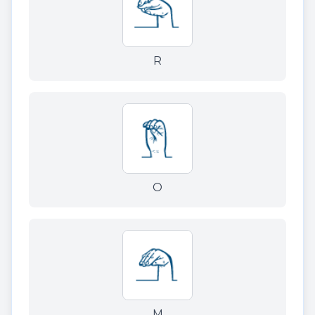
R
O
M