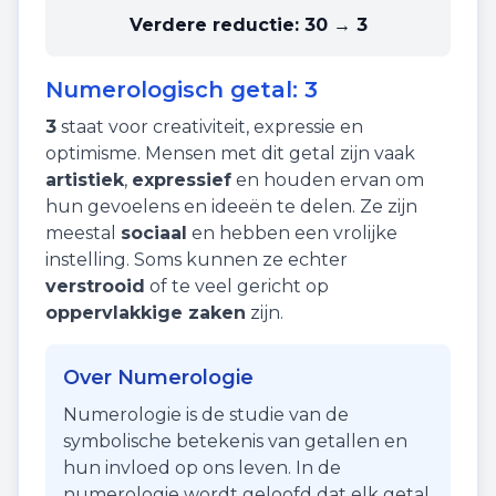
Verdere reductie:
30 → 3
Numerologisch getal:
3
3
staat voor
creativiteit
,
expressie
en
optimisme
. Mensen met dit getal zijn vaak
artistiek
,
expressief
en houden ervan om
hun gevoelens en ideeën te delen. Ze zijn
meestal
sociaal
en hebben een vrolijke
instelling. Soms kunnen ze echter
verstrooid
of te veel gericht op
oppervlakkige zaken
zijn.
Over Numerologie
Numerologie is de studie van de
symbolische betekenis van getallen en
hun invloed op ons leven. In de
numerologie wordt geloofd dat elk getal