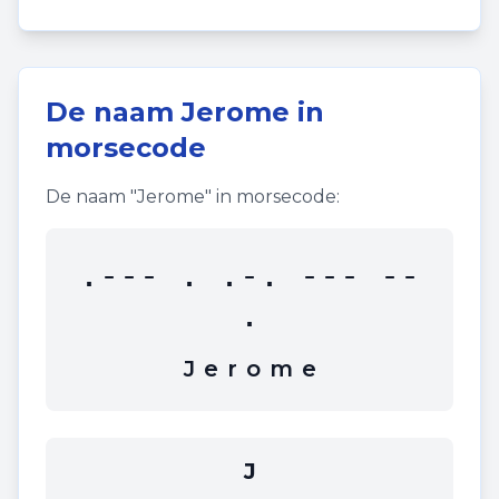
De naam
Jerome
in
morsecode
De naam "
Jerome
" in morsecode:
.--- . .-. --- --
.
J
e
r
o
m
e
J