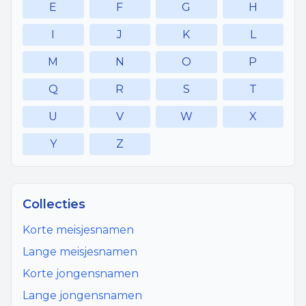
E
F
G
H
I
J
K
L
M
N
O
P
Q
R
S
T
U
V
W
X
Y
Z
Collecties
Korte meisjesnamen
Lange meisjesnamen
Korte jongensnamen
Lange jongensnamen