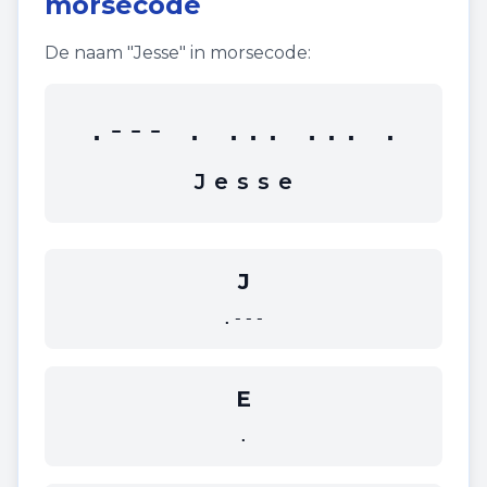
morsecode
De naam "
Jesse
" in morsecode:
.--- . ... ... .
J
e
s
s
e
J
.---
E
.