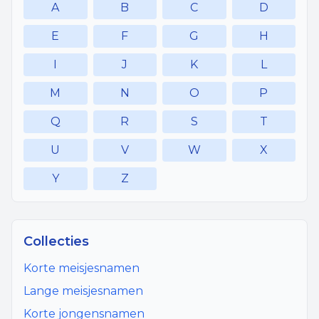
A
B
C
D
E
F
G
H
I
J
K
L
M
N
O
P
Q
R
S
T
U
V
W
X
Y
Z
Collecties
Korte meisjesnamen
Lange meisjesnamen
Korte jongensnamen