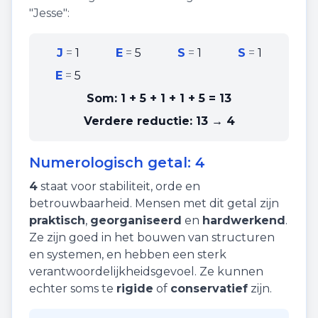
"
Jesse
":
J
=
1
E
=
5
S
=
1
S
=
1
E
=
5
Som:
1 + 5 + 1 + 1 + 5
=
13
Verdere reductie:
13 → 4
Numerologisch getal:
4
4
staat voor
stabiliteit
,
orde
en
betrouwbaarheid
. Mensen met dit getal zijn
praktisch
,
georganiseerd
en
hardwerkend
.
Ze zijn goed in het bouwen van structuren
en systemen, en hebben een sterk
verantwoordelijkheidsgevoel. Ze kunnen
echter soms te
rigide
of
conservatief
zijn.