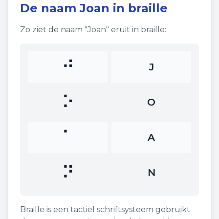
De naam
Joan
in braille
Zo ziet de naam "
Joan
" eruit in braille:
⠚
J
⠕
O
⠁
A
⠝
N
Braille is een tactiel schriftsysteem gebruikt