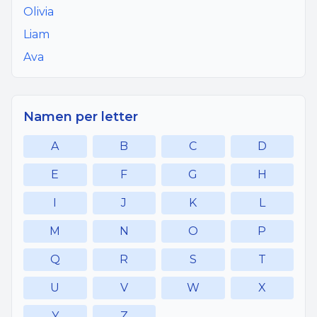
Olivia
Liam
Ava
Namen per letter
A
B
C
D
E
F
G
H
I
J
K
L
M
N
O
P
Q
R
S
T
U
V
W
X
Y
Z