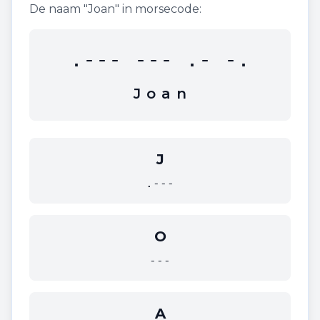
De naam "
Joan
" in morsecode:
.--- --- .- -.
J
o
a
n
J
.---
O
---
A