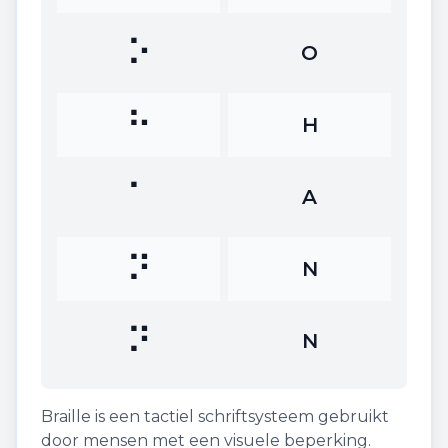
⠕
O
⠓
H
⠁
A
⠝
N
⠝
N
Braille is een tactiel schriftsysteem gebruikt
door mensen met een visuele beperking.