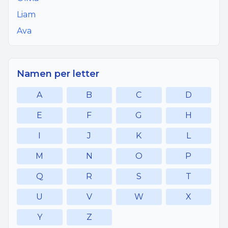
Liam
Ava
Namen per letter
A
B
C
D
E
F
G
H
I
J
K
L
M
N
O
P
Q
R
S
T
U
V
W
X
Y
Z