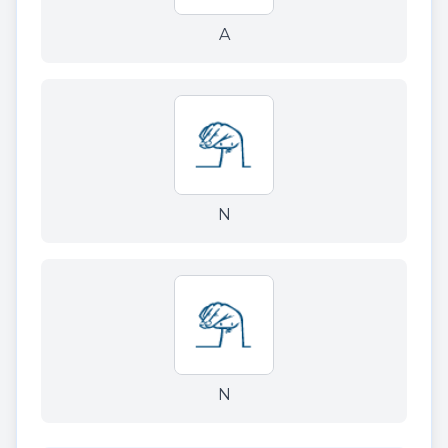
A
N
N