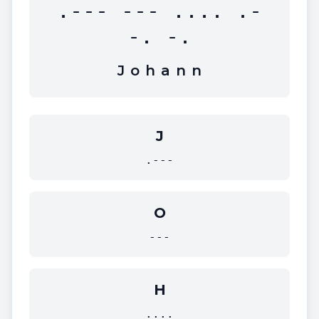
.--- --- .... .-
-. -.
J
o
h
a
n
n
J
.---
O
---
H
....