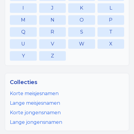
I
J
K
L
M
N
O
P
Q
R
S
T
U
V
W
X
Y
Z
Collecties
Korte meisjesnamen
Lange meisjesnamen
Korte jongensnamen
Lange jongensnamen