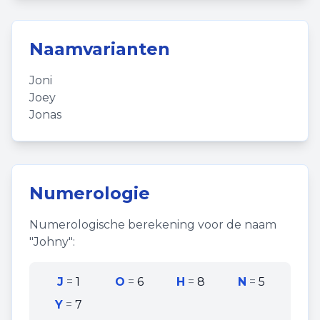
Naamvarianten
Joni
Joey
Jonas
Numerologie
Numerologische berekening voor de naam
"
Johny
":
J
=
1
O
=
6
H
=
8
N
=
5
Y
=
7