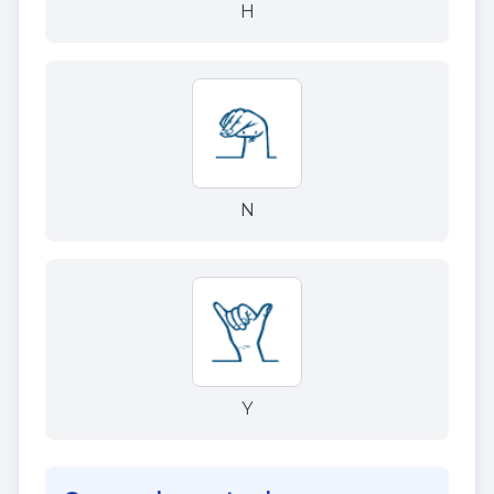
H
N
Y