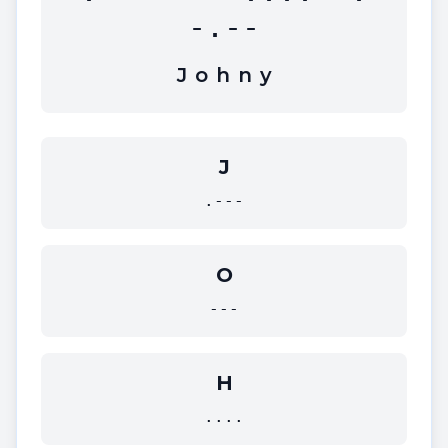
-.--
J
o
h
n
y
J
.---
O
---
H
....