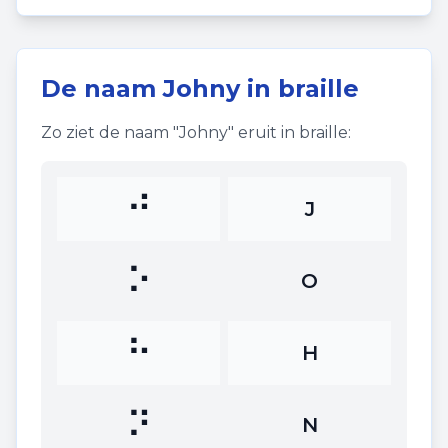
De naam
Johny
in braille
Zo ziet de naam "
Johny
" eruit in braille:
⠚
J
⠕
O
⠓
H
⠝
N