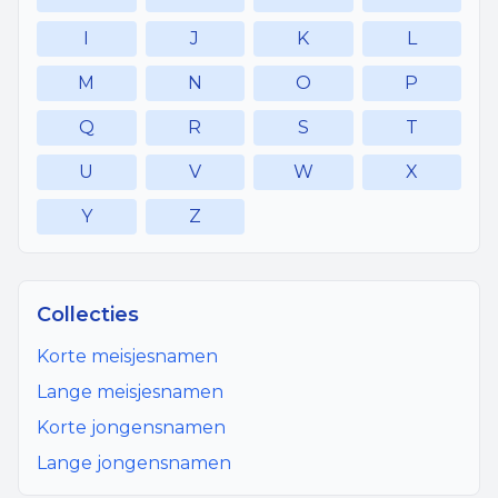
I
J
K
L
M
N
O
P
Q
R
S
T
U
V
W
X
Y
Z
Collecties
Korte meisjesnamen
Lange meisjesnamen
Korte jongensnamen
Lange jongensnamen