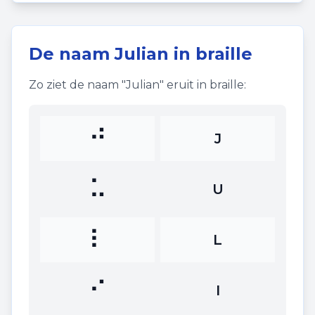
De naam
Julian
in braille
Zo ziet de naam "
Julian
" eruit in braille:
⠚
J
⠥
U
⠇
L
⠊
I