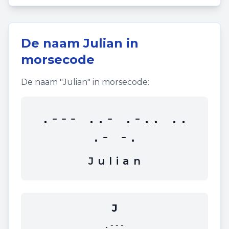
De naam
Julian
in
morsecode
De naam "
Julian
" in morsecode:
.--- ..- .-.. ..
.- -.
J
u
l
i
a
n
J
.---