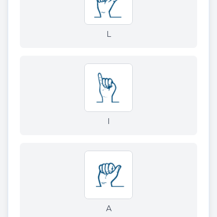
L
I
A