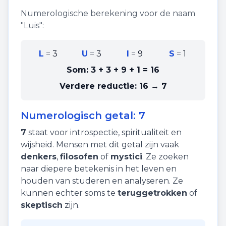
Numerologische berekening voor de naam
"
Luis
":
L
=
3
U
=
3
I
=
9
S
=
1
Som:
3 + 3 + 9 + 1
=
16
Verdere reductie:
16 → 7
Numerologisch getal:
7
7
staat voor
introspectie
,
spiritualiteit
en
wijsheid
. Mensen met dit getal zijn vaak
denkers
,
filosofen
of
mystici
. Ze zoeken
naar diepere betekenis in het leven en
houden van studeren en analyseren. Ze
kunnen echter soms te
teruggetrokken
of
skeptisch
zijn.