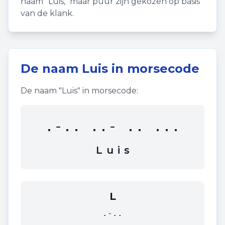
naam "
Luis
," maar puur zijn gekozen op basis
van de klank.
De naam
Luis
in morsecode
De naam "
Luis
" in morsecode:
.-.. ..- .. ...
L
u
i
s
L
.-..