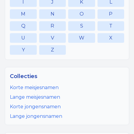
I
J
K
L
M
N
O
P
Q
R
S
T
U
V
W
X
Y
Z
Collecties
Korte meisjesnamen
Lange meisjesnamen
Korte jongensnamen
Lange jongensnamen