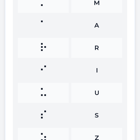
⠍
M
⠁
A
⠗
R
⠊
I
⠥
U
⠎
S
⠵
Z