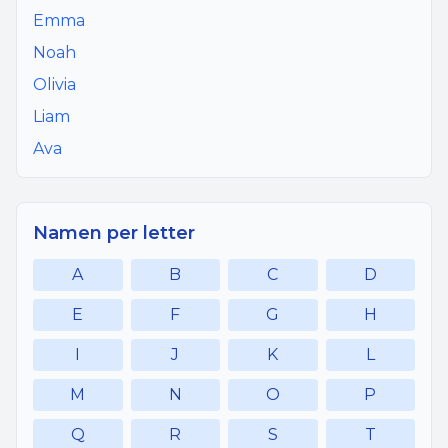
Emma
Noah
Olivia
Liam
Ava
Namen per letter
A
B
C
D
E
F
G
H
I
J
K
L
M
N
O
P
Q
R
S
T