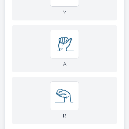
M
A
R