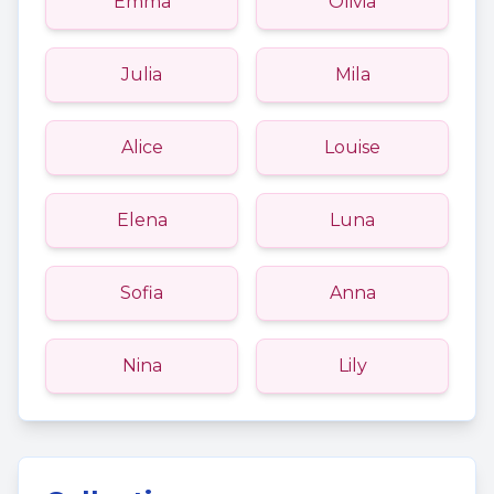
Emma
Olivia
Julia
Mila
Alice
Louise
Elena
Luna
Sofia
Anna
Nina
Lily