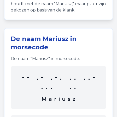
houdt met de naam "
Mariusz
," maar puur zijn
gekozen op basis van de klank.
De naam
Mariusz
in
morsecode
De naam "
Mariusz
" in morsecode:
-- .- .-. .. ..-
... --..
M
a
r
i
u
s
z