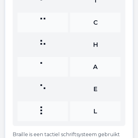
⠊
I
⠉
C
⠓
H
⠁
A
⠑
E
⠇
L
Braille is een tactiel schriftsysteem gebruikt