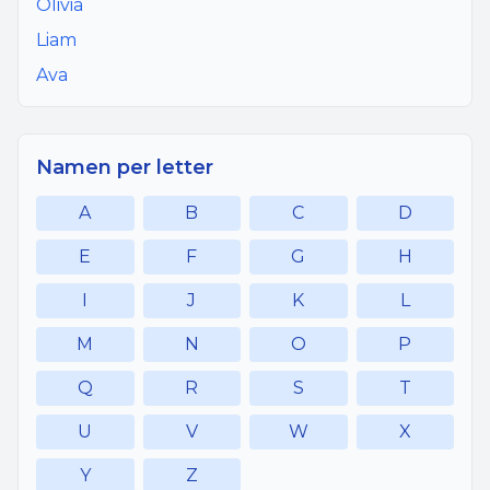
Olivia
Liam
Ava
Namen per letter
A
B
C
D
E
F
G
H
I
J
K
L
M
N
O
P
Q
R
S
T
U
V
W
X
Y
Z