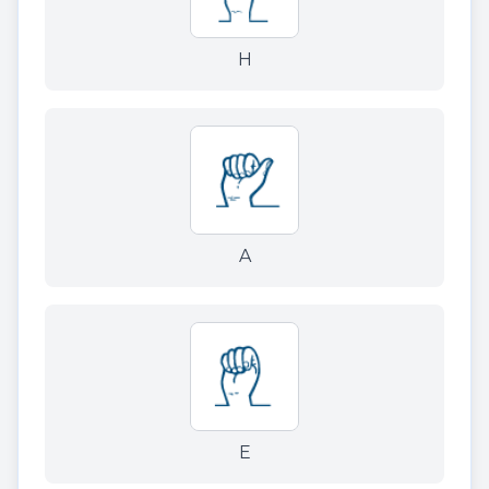
H
A
E