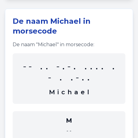
De naam
Michael
in
morsecode
De naam "
Michael
" in morsecode:
-- .. -.-. .... .
- . .-..
M
i
c
h
a
e
l
M
--