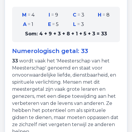
M
=
4
I
=
9
C
=
3
H
=
8
A
=
1
E
=
5
L
=
3
Som:
4 + 9 + 3 + 8 + 1 + 5 + 3
=
33
Numerologisch getal:
33
33
wordt vaak het 'Meesterschap van het
Meesterschap' genoemd en staat voor
onvoorwaardelijke liefde
,
dienstbaarheid
, en
spirituele verlichting
. Mensen met dit
meestergetal zijn vaak grote leraren en
genezers, met een diepe toewijding aan het
verbeteren van de levens van anderen. Ze
hebben het potentieel om als spirituele
gidsen te dienen, maar moeten oppassen dat
ze zichzelf niet vergeten terwijl ze anderen
helpen.