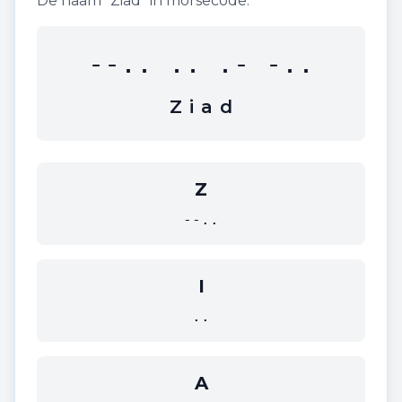
De naam "
Ziad
" in morsecode:
--.. .. .- -..
Z
i
a
d
Z
--..
I
..
A