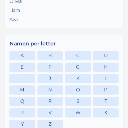
Olivia
Liam
Ava
Namen per letter
A
B
C
D
E
F
G
H
I
J
K
L
M
N
O
P
Q
R
S
T
U
V
W
X
Y
Z