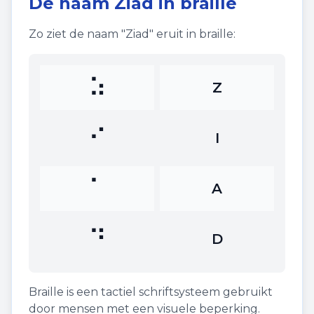
De naam
Ziad
in braille
Zo ziet de naam "
Ziad
" eruit in braille:
⠵
Z
⠊
I
⠁
A
⠙
D
Braille is een tactiel schriftsysteem gebruikt
door mensen met een visuele beperking.