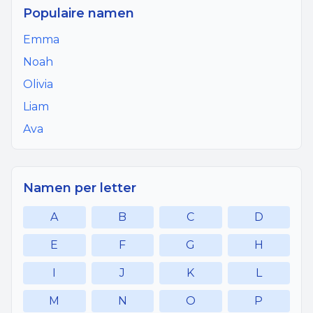
Populaire namen
Emma
Noah
Olivia
Liam
Ava
Namen per letter
A
B
C
D
E
F
G
H
I
J
K
L
M
N
O
P