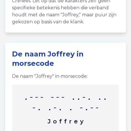
Chinees. Let op dat de karakters zelf geen
specifieke betekenis hebben die verband
houdt met de naam "
Joffrey
," maar puur zijn
gekozen op basis van de klank.
De naam
Joffrey
in
morsecode
De naam "
Joffrey
" in morsecode:
.--- --- ..-. ..
-. .-. . -.--
J
o
f
f
r
e
y