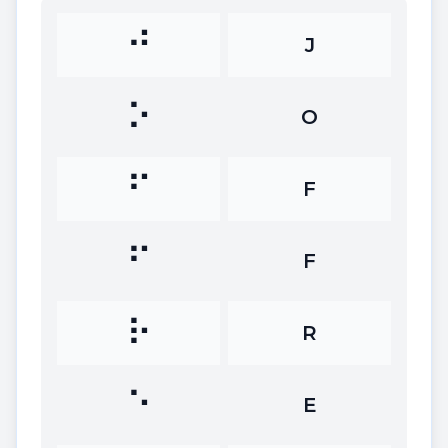
⠚
J
⠕
O
⠋
F
⠋
F
⠗
R
⠑
E