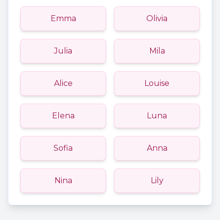
Emma
Olivia
Julia
Mila
Alice
Louise
Elena
Luna
Sofia
Anna
Nina
Lily