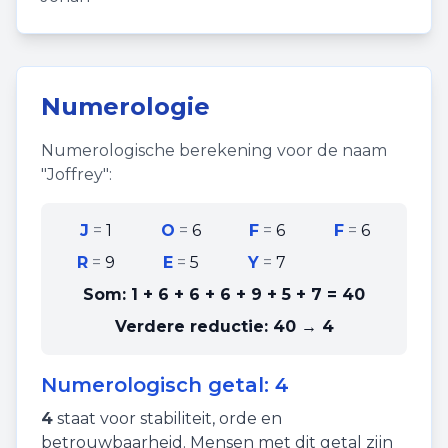
Numerologie
Numerologische berekening voor de naam
"
Joffrey
":
J
=
1
O
=
6
F
=
6
F
=
6
R
=
9
E
=
5
Y
=
7
Som:
1 + 6 + 6 + 6 + 9 + 5 + 7
=
40
Verdere reductie:
40 → 4
Numerologisch getal:
4
4
staat voor
stabiliteit
,
orde
en
betrouwbaarheid
. Mensen met dit getal zijn