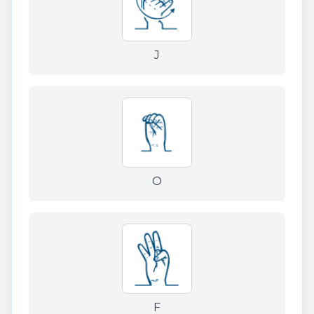
J
O
F